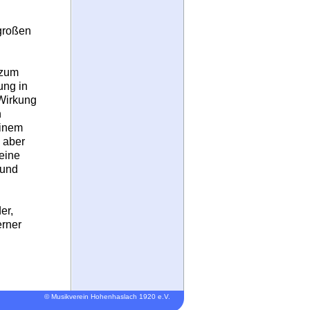
 großen
 zum
ung in
 Wirkung
n
einem
 aber
eine
 und
er,
rner
© Musikverein Hohenhaslach 1920 e.V.